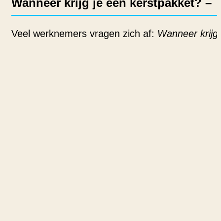
Wanneer krijg je een kerstpakket? –
Veel werknemers vragen zich af:
Wanneer krijg 
Typisch moment van uitreiking
Het kerstpakket wordt traditioneel uitgedee
In sommige bedrijven wordt het kerstpakke
Heb je recht op een kerstpakket? – J
Nee, een kerstpakket is in Nederland
niet wette
is een vrijwillige traditie waarbij de werkgever
Kerstpakketten in Nederland – Winke