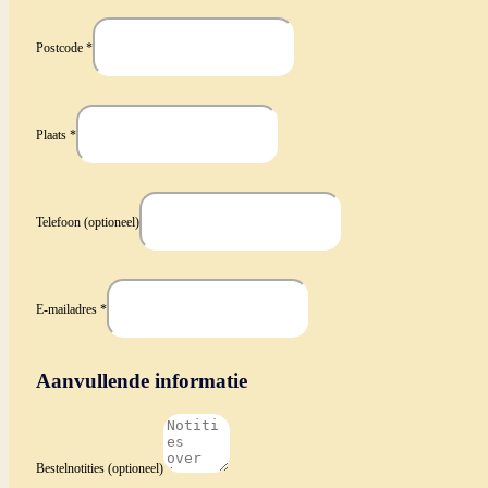
Postcode
*
Plaats
*
Telefoon
(optioneel)
E-mailadres
*
Aanvullende informatie
Bestelnotities
(optioneel)