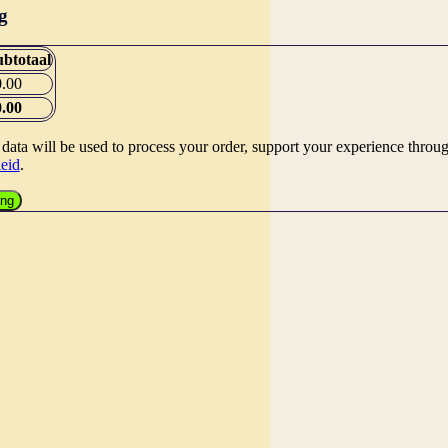
g
ubtotaal
0.00
0.00
data will be used to process your order, support your experience throug
eid
.
ing